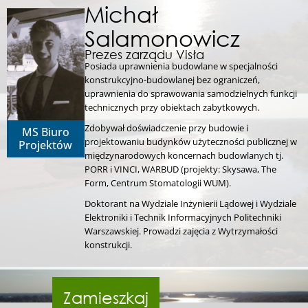
Michał
Salamonowicz
Prezes zarządu Visła
Posiada uprawnienia budowlane w specjalności
konstrukcyjno-budowlanej bez ograniczeń,
uprawnienia do sprawowania samodzielnych funkcji
technicznych przy obiektach zabytkowych.
Zdobywał doświadczenie przy budowie i
MS Biuro
projektowaniu budynków użyteczności publicznej w
Projektów
międzynarodowych koncernach budowlanych tj.
PORR i VINCI, WARBUD (projekty: Skysawa, The
Form, Centrum Stomatologii WUM).
Doktorant na Wydziale Inżynierii Lądowej i Wydziale
Elektroniki i Technik Informacyjnych Politechniki
Warszawskiej. Prowadzi zajęcia z Wytrzymałości
konstrukcji.
Zamieszkaj