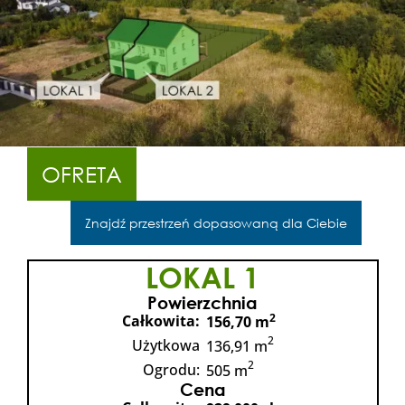
OFRETA
Znajdź przestrzeń dopasowaną dla Ciebie
LOKAL 1
Powierzchnia
2
Całkowita:
156,70 m
2
Użytkowa
136,91 m
2
Ogrodu:
505 m
Cena