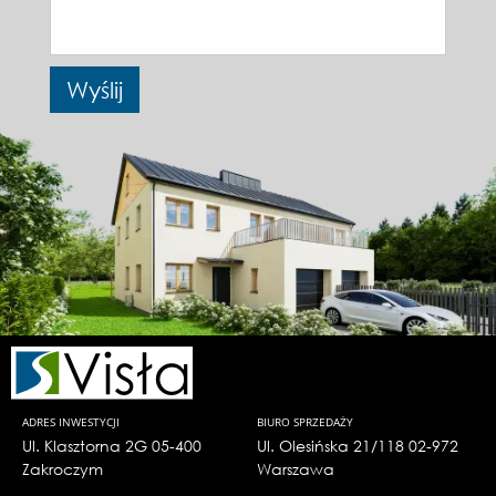
ADRES INWESTYCJI
BIURO SPRZEDAŻY
Ul. Klasztorna 2G 05-400
Ul. Olesińska 21/118 02-972
Zakroczym
Warszawa