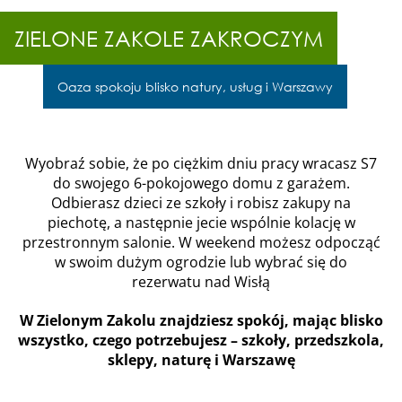
ZIELONE
ZAKOLE
ZIELONE ZAKOLE ZAKROCZYM
ZAKROCZYM
Zabudowa:
Oaza spokoju blisko natury, usług i Warszawy
1 dom dwulokalowy
Powierzchnia Lokalu
157m2
English
Wyobraź sobie, że po ciężkim dniu pracy wracasz S7
Cena:
do swojego 6-pokojowego domu z garażem.
929 tyś. zł
Odbierasz dzieci ze szkoły i robisz zakupy na
Lokalizacja:
piechotę, a następnie jecie wspólnie kolację w
Zakroczym
przestronnym salonie. W weekend możesz odpocząć
przy węźle Modlin
w swoim dużym ogrodzie lub wybrać się do
rezerwatu nad Wisłą
W Zielonym Zakolu znajdziesz spokój, mając blisko
wszystko, czego potrzebujesz – szkoły, przedszkola,
sklepy, naturę i Warszawę