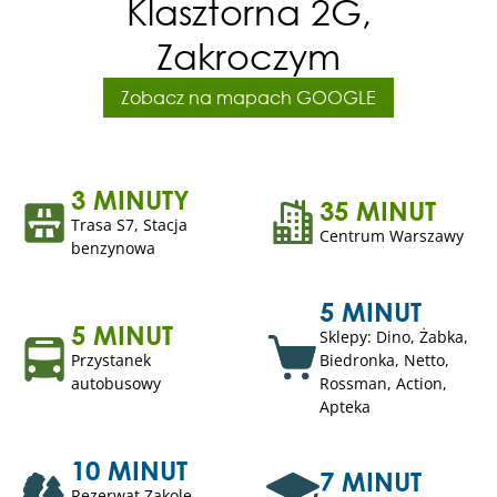
Klasztorna 2G,
Zakroczym
Zobacz na mapach GOOGLE
3 MINUTY
35 MINUT
Trasa S7, Stacja
Centrum Warszawy
benzynowa
5 MINUT
5 MINUT
Sklepy: Dino, Żabka,
Przystanek
Biedronka, Netto,
autobusowy
Rossman, Action,
Apteka
10 MINUT
7 MINUT
Rezerwat Zakole